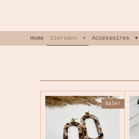
Ga
direct
naar
de
hoofdinhoud
Home
Sieraden
Accessoires
Sale!