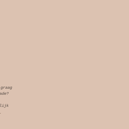
 graag
ade?
lijk
l