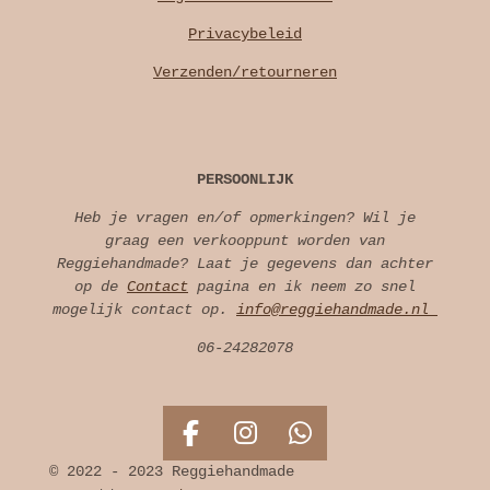
Privacybeleid
Verzenden/retourneren
PERSOONLIJK
Heb je vragen en/of opmerkingen? Wil je
graag een verkooppunt worden van
Reggiehandmade? Laat je gegevens dan achter
op de
Contact
pagina en ik neem zo snel
mogelijk contact op.
info@reggiehandmade.nl
06-24282078
F
I
W
a
n
h
© 2022 - 2023 Reggiehandmade