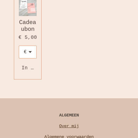
Cadea
ubon
€ 5,00
In winkelwagen
ALGEMEEN
Over mij
Algemene voorwaarden