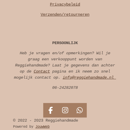
Privacybeleid
Verzenden/retourneren
PERSOONLIJK
Heb je vragen en/of opmerkingen? Wil je
graag een verkooppunt worden van
Reggiehandmade? Laat je gegevens dan achter
op de
Contact
pagina en ik neem zo snel
mogelijk contact op.
info@reggiehandmade.nl
06-24282078
F
I
W
a
n
h
© 2022 - 2023 Reggiehandmade
c
s
a
Powered by
JouwWeb