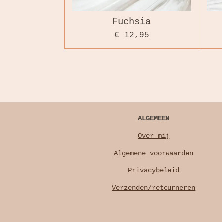
Fuchsia
€ 12,95
ALGEMEEN
Over mij
Algemene voorwaarden
Privacybeleid
Verzenden/retourneren