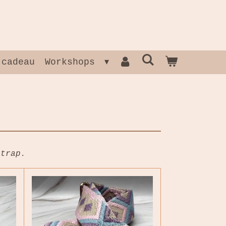
 cadeau
Workshops
strap.