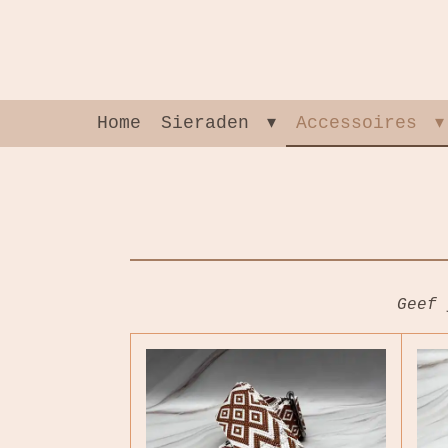
Ga
direct
naar
de
hoofdinhoud
Home
Sieraden
Accessoires
Geef 