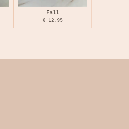
Fall
€ 12,95