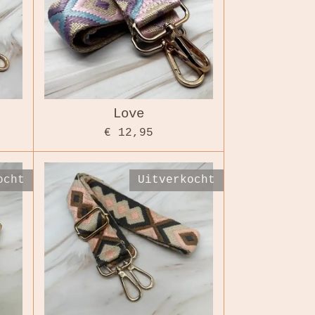
Love
€ 12,95
ocht
Uitverkocht