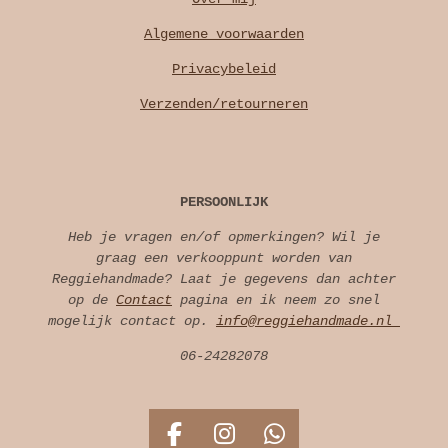
Algemene voorwaarden
Privacybeleid
Verzenden/retourneren
PERSOONLIJK
Heb je vragen en/of opmerkingen? Wil je
graag een verkooppunt worden van
Reggiehandmade? Laat je gegevens dan achter
op de
Contact
pagina en ik neem zo snel
mogelijk contact op.
info@reggiehandmade.nl
06-24282078
F
I
W