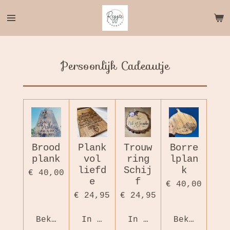
Ga
direct
naar
de
hoofdinhoud
Persoonlijk Cadeautje
Brood
Plank
Trouw
Borre
plank
vol
ring
lplan
liefd
Schij
k
€ 40,00
e
f
€ 40,00
€ 24,95
€ 24,95
Bekijk details
In winkelwagen
In winkelwagen
Bekijk det