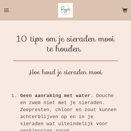
Ga
direct
naar
de
hoofdinhoud
10 tips om je sieraden mooi
te houden.
Hoe houd je sieraden mooi.
Geen aanraking met water.
Douche
en zwem niet met je
sieraden.
Zeepresten, chloor en zout kunnen
achterblijven op en in je
sieraden wat uiteindelijk voor
verkleuring zorgt.