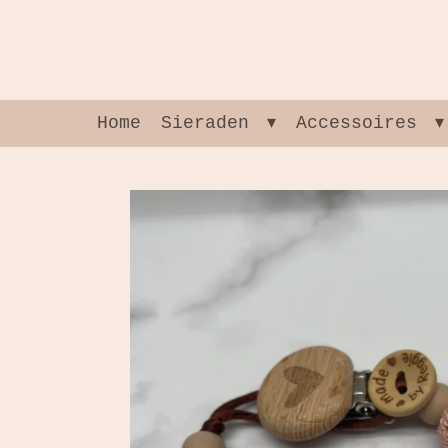
Ga
direct
naar
de
hoofdinhoud
Home
Sieraden
Accessoires