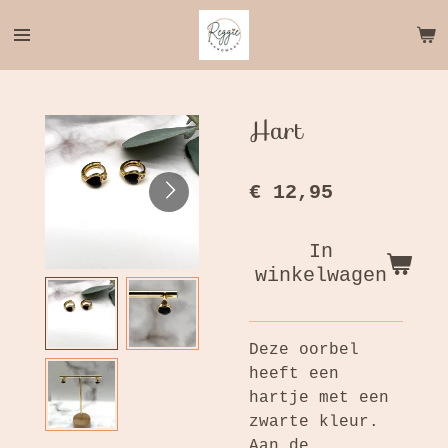
Ga
direct
naar
de
hoofdinhoud
Hart
€ 12,95
In
winkelwagen
Deze oorbel
heeft een
hartje met een
zwarte kleur.
Aan de