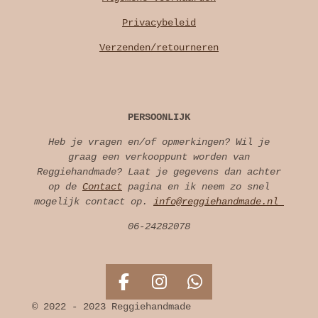
Privacybeleid
Verzenden/retourneren
PERSOONLIJK
Heb je vragen en/of opmerkingen? Wil je
graag een verkooppunt worden van
Reggiehandmade? Laat je gegevens dan achter
op de
Contact
pagina en ik neem zo snel
mogelijk contact op.
info@reggiehandmade.nl
06-24282078
F
I
W
a
n
h
© 2022 - 2023 Reggiehandmade