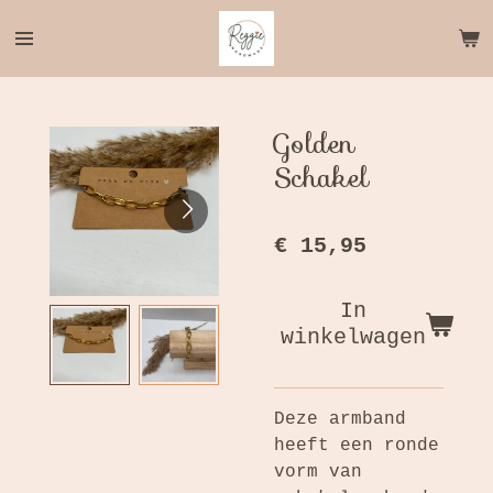
Ga
direct
naar
de
hoofdinhoud
Golden
Schakel
€ 15,95
In
winkelwagen
Deze armband
heeft een ronde
vorm van