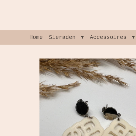
Ga
direct
naar
de
hoofdinhoud
Home
Sieraden
Accessoires