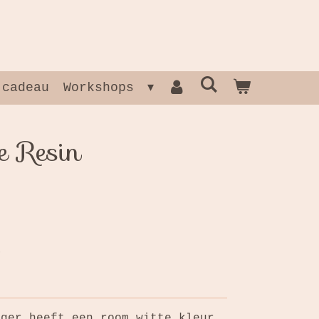
 cadeau
Workshops
e Resin
nger heeft een room witte kleur.