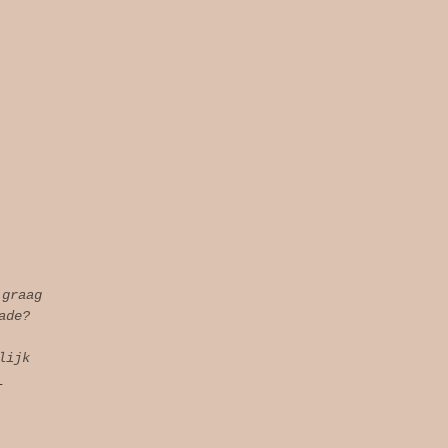
 graag
ade?
lijk
l