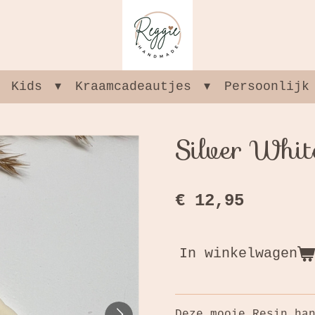
Kids
Kraamcadeautjes
Persoonlijk
Silver Whit
€ 12,95
In winkelwagen
Deze mooie Resin ha