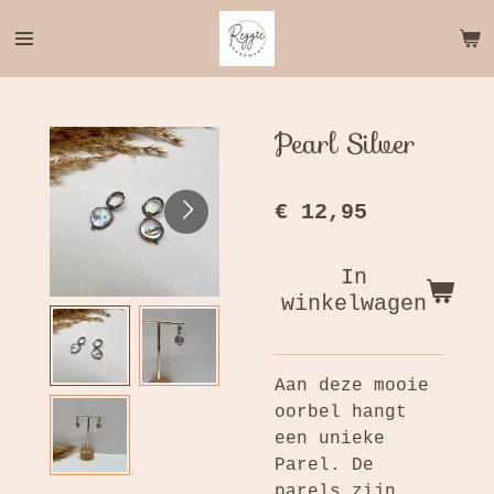
Ga
direct
naar
de
hoofdinhoud
Pearl Silver
€ 12,95
In
winkelwagen
Aan deze mooie
oorbel hangt
een unieke
Parel. De
parels zijn