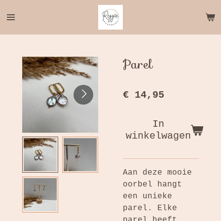
Ga
direct
naar
de
hoofdinhoud
Parel
€ 14,95
In
winkelwagen
Aan deze mooie
oorbel hangt
een unieke
parel. Elke
parel heeft