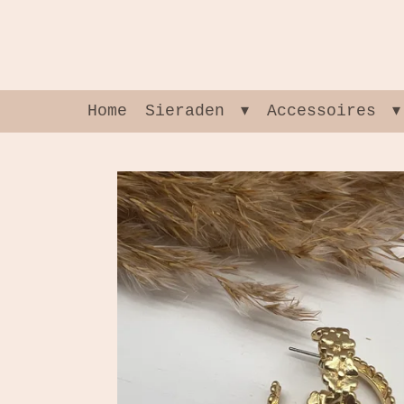
Ga
direct
naar
de
hoofdinhoud
Home
Sieraden
Accessoires