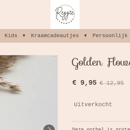
Kids
Kraamcadeautjes
Persoonlijk
Golden Flow
€ 9,95
€ 12,95
Uitverkocht
Deze oorbel is grot