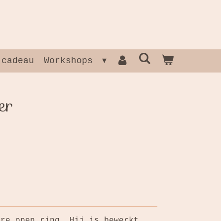
 cadeau
Workshops
er
ere open ring. Hij is bewerkt