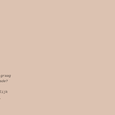
 graag
ade?
lijk
l