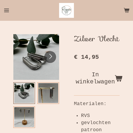
Ga
direct
naar
de
hoofdinhoud
Zilver Vlecht
€ 14,95
In
winkelwagen
Materialen:
RVS
gevlochten
patroon