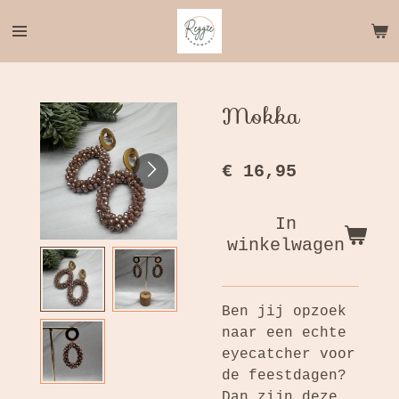
Ga
direct
naar
de
hoofdinhoud
Mokka
€ 16,95
In
winkelwagen
Ben jij opzoek
naar een echte
eyecatcher voor
de feestdagen?
Dan zijn deze