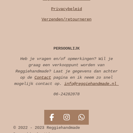
Privacybeleid
Verzenden/retourneren
PERSOONLIJK
Heb je vragen en/of opmerkingen? Wil je
graag een verkooppunt worden van
Reggiehandmade? Laat je gegevens dan achter
op de
Contact
pagina en ik neem zo snel
mogelijk contact op.
info@reggiehandmade.nl
06-24282078
F
I
W
a
n
h
© 2022 - 2023 Reggiehandmade