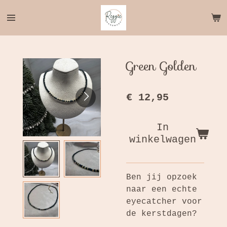
Ga
direct
naar
de
hoofdinhoud
Green Golden
€ 12,95
In
winkelwagen
Ben jij opzoek
naar een echte
eyecatcher voor
de kerstdagen?