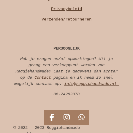
Privacybeleid
Verzenden/retourneren
PERSOONLIJK
Heb je vragen en/of opmerkingen? Wil je
graag een verkooppunt worden van
Reggiehandmade? Laat je gegevens dan achter
op de
Contact
pagina en ik neem zo snel
mogelijk contact op.
info@reggiehandmade.nl
06-24282078
F
I
W
a
n
h
© 2022 - 2023 Reggiehandmade