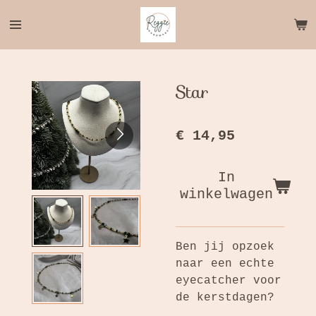
Ga
direct
naar
de
hoofdinhoud
Star
€ 14,95
In
winkelwagen
Ben jij opzoek
naar een echte
eyecatcher voor
de kerstdagen?