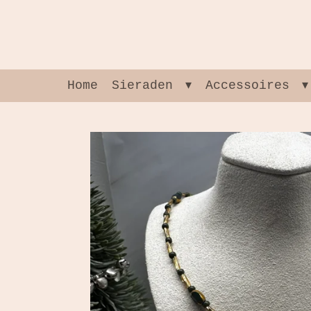
Ga
direct
naar
de
hoofdinhoud
Home
Sieraden
Accessoires