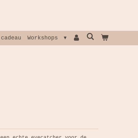
 cadeau
Workshops
 een echte eyecatcher voor de