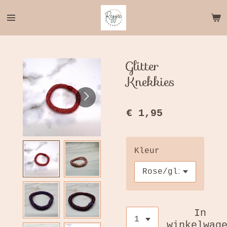
Ga
direct
naar
de
hoofdinhoud
Glitter
Knekkies
€ 1,95
Kleur
In
winkelwag