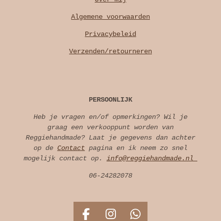
Algemene voorwaarden
Privacybeleid
Verzenden/retourneren
PERSOONLIJK
Heb je vragen en/of opmerkingen? Wil je
graag een verkooppunt worden van
Reggiehandmade? Laat je gegevens dan achter
op de
Contact
pagina en ik neem zo snel
mogelijk contact op.
info@reggiehandmade.nl
06-24282078
F
I
W