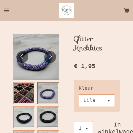
Ga
direct
naar
de
hoofdinhoud
Glitter
Knekkies
€ 1,95
Kleur
In
winkelwag