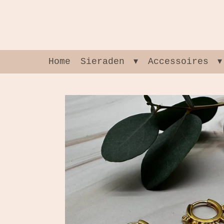
Ga
direct
naar
de
hoofdinhoud
Home
Sieraden
Accessoires