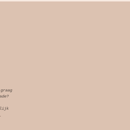
 graag
ade?
lijk
l