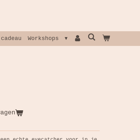
 cadeau
Workshops
wagen
 een echte eyecatcher voor in je