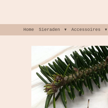
Ga
direct
naar
de
hoofdinhoud
Home
Sieraden
Accessoires