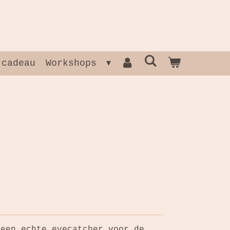
 cadeau
Workshops
 een echte eyecatcher voor de