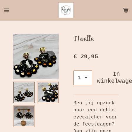
Ga
direct
naar
de
hoofdinhoud
Noelle
€ 29,95
In
winkelwag
Ben jij opzoek
naar een echte
eyecatcher voor
de feestdagen?
Dan zijn deze