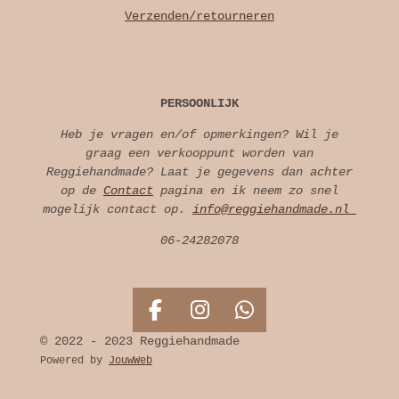
Verzenden/retourneren
PERSOONLIJK
Heb je vragen en/of opmerkingen? Wil je
graag een verkooppunt worden van
Reggiehandmade? Laat je gegevens dan achter
op de
Contact
pagina en ik neem zo snel
mogelijk contact op.
info@reggiehandmade.nl
06-24282078
F
I
W
a
n
h
© 2022 - 2023 Reggiehandmade
c
s
a
Powered by
JouwWeb
e
t
t