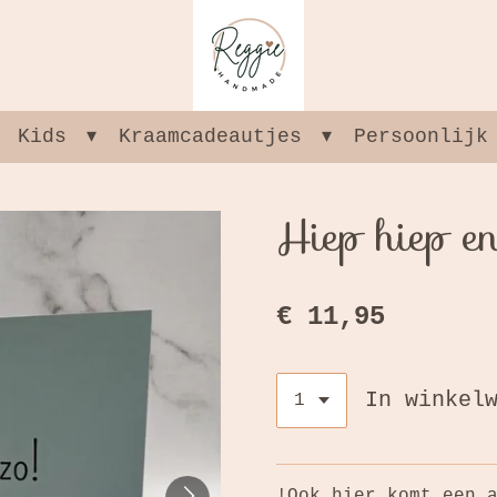
Kids
Kraamcadeautjes
Persoonlijk
Hiep hiep e
€ 11,95
In winkel
!Ook hier komt een 