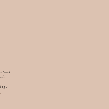
 graag
ade?
lijk
l