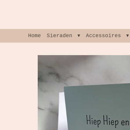
Ga
direct
naar
de
hoofdinhoud
Home
Sieraden
Accessoires