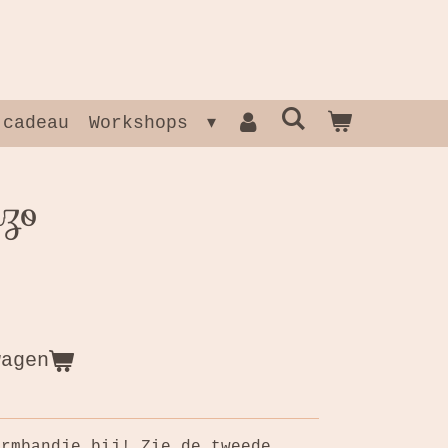
 cadeau
Workshops
nzo
wagen
armbandje bij! Zie de tweede