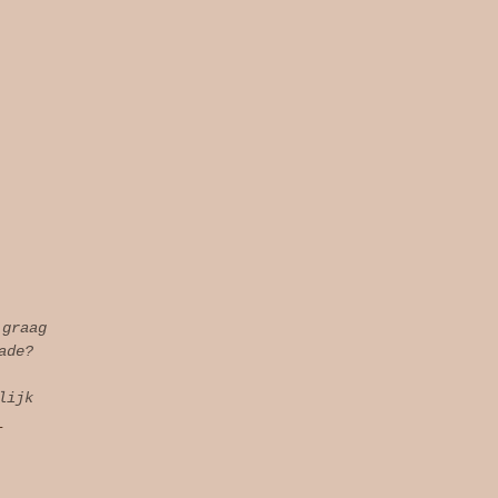
 graag
ade?
lijk
l