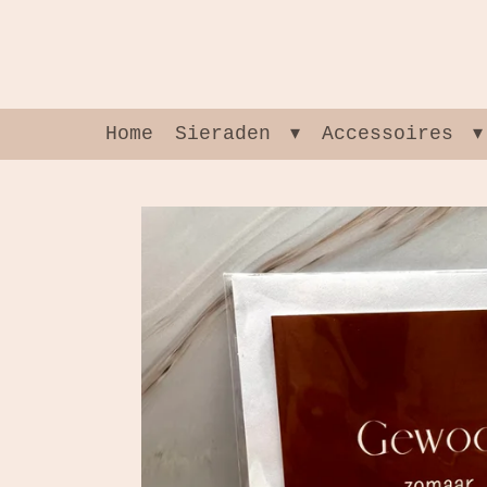
Ga
direct
naar
de
hoofdinhoud
Home
Sieraden
Accessoires