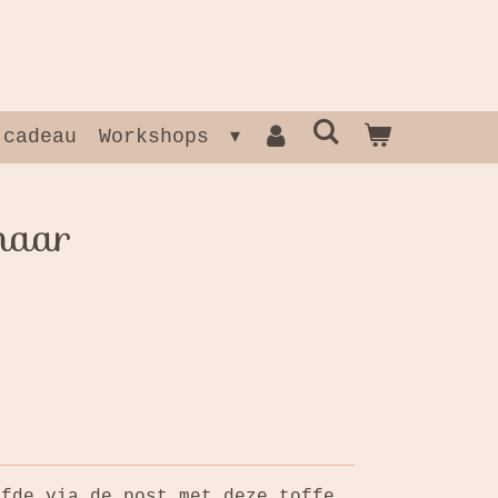
 cadeau
Workshops
maar
efde via de post met deze toffe