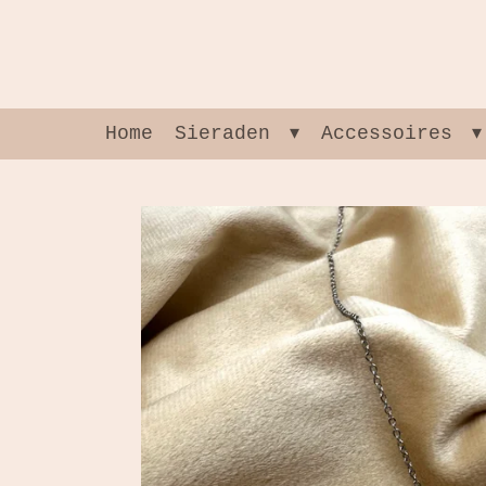
Ga
direct
naar
de
hoofdinhoud
Home
Sieraden
Accessoires