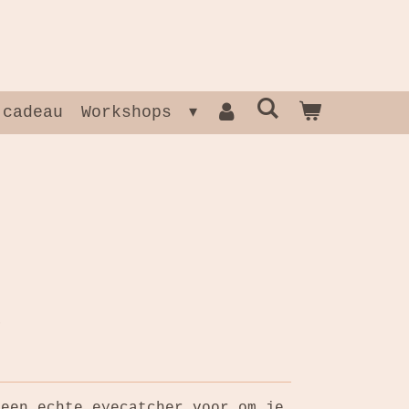
 cadeau
Workshops
 een echte eyecatcher voor om je