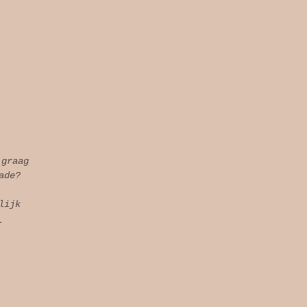
 graag
ade?
lijk
l