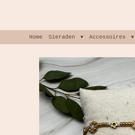
Ga
direct
naar
de
hoofdinhoud
Home
Sieraden
Accessoires