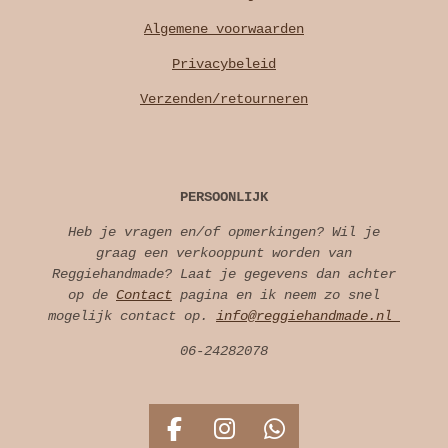
Algemene voorwaarden
Privacybeleid
Verzenden/retourneren
PERSOONLIJK
Heb je vragen en/of opmerkingen? Wil je
graag een verkooppunt worden van
Reggiehandmade? Laat je gegevens dan achter
op de
Contact
pagina en ik neem zo snel
mogelijk contact op.
info@reggiehandmade.nl
06-24282078
F
I
W