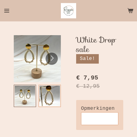
Ga
direct
naar
de
hoofdinhoud
White Drop
sale
Sale!
€ 7,95
€ 12,95
Opmerkingen