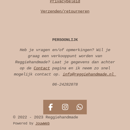
Privacybeleid
Verzenden/retourneren
PERSOONLIJK
Heb je vragen en/of opmerkingen? Wil je
graag een verkooppunt worden van
Reggiehandmade? Laat je gegevens dan achter
op de
Contact
pagina en ik neem zo snel
mogelijk contact op.
info@reggiehandmade.nl
06-24282078
F
I
W
a
n
h
© 2022 - 2023 Reggiehandmade
c
s
a
Powered by
JouwWeb