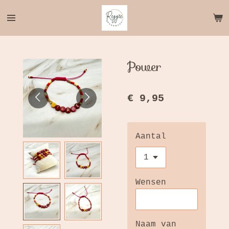
Ga
direct
naar
de
hoofdinhoud
Power
€ 9,95
Aantal
Wensen
Naam van