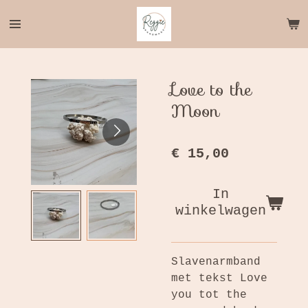
Ga
direct
naar
de
hoofdinhoud
Love to the
Moon
€ 15,00
In
winkelwagen
Slavenarmband
met tekst Love
you tot the