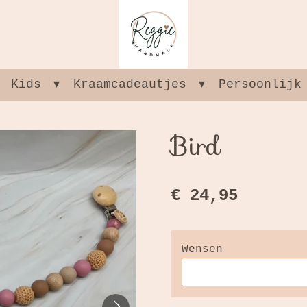
Kids
Kraamcadeautjes
Persoonlijk
Bird
€ 24,95
Wensen