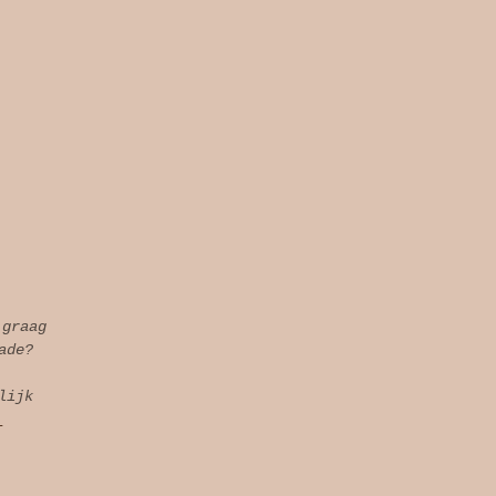
 graag
ade?
lijk
l