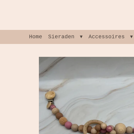
Ga
direct
naar
de
hoofdinhoud
Home
Sieraden
Accessoires