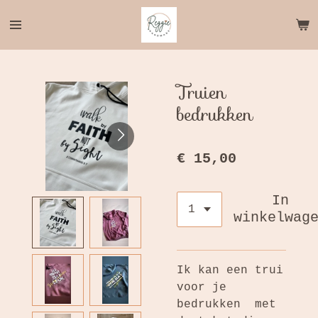
Ga
direct
naar
de
hoofdinhoud
Truien
bedrukken
€ 15,00
In
winkelwag
Ik kan een trui
voor je
bedrukken met