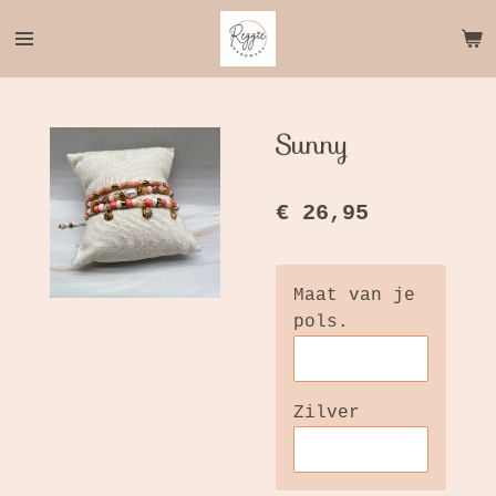
Ga
direct
naar
de
hoofdinhoud
Sunny
€ 26,95
Maat van je
pols.
Zilver