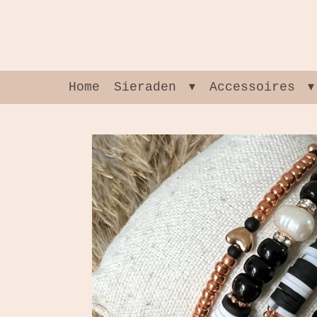
Ga
direct
naar
de
hoofdinhoud
Home
Sieraden
Accessoires