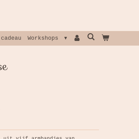
 cadeau
Workshops
se
t uit vijf armbandjes van