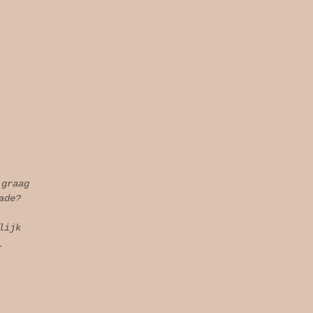
 graag
ade?
lijk
l