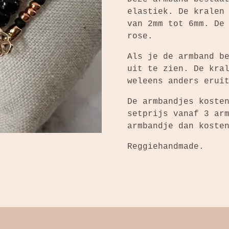
elastiek. De kralen
van 2mm tot 6mm. De
rose.
Als je de armband b
uit te zien. De kra
weleens anders erui
De armbandjes koste
setprijs vanaf 3 ar
armbandje dan koste
Reggiehandmade.