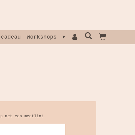
 cadeau
Workshops
op met een meetlint.