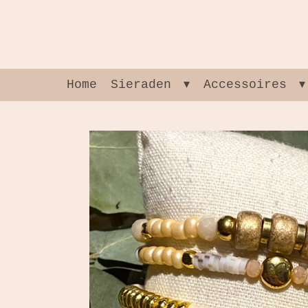
Ga
direct
naar
de
hoofdinhoud
Home
Sieraden
Accessoires