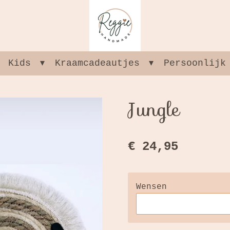
Kids
Kraamcadeautjes
Persoonlijk
Jungle
€ 24,95
Wensen