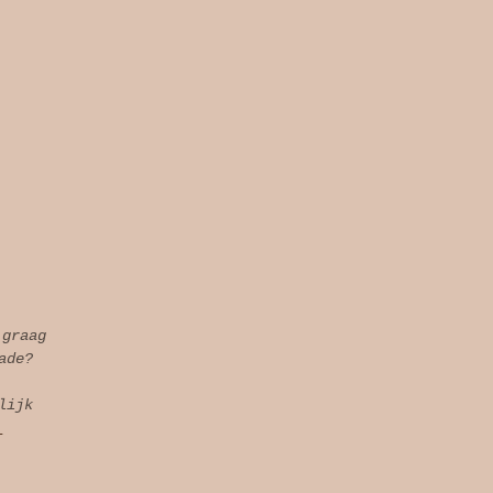
 graag
ade?
lijk
l