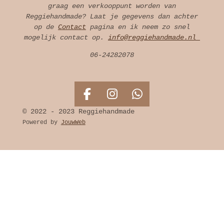
graag een verkooppunt worden van
Reggiehandmade? Laat je gegevens dan achter
op de
Contact
pagina en ik neem zo snel
mogelijk contact op.
info@reggiehandmade.nl
06-24282078
F
I
W
a
n
h
© 2022 - 2023 Reggiehandmade
c
s
a
Powered by
JouwWeb
e
t
t
b
a
s
o
g
A
o
r
p
k
a
p
m