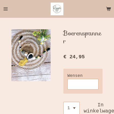
Ga
direct
naar
de
hoofdinhoud
Boerenspanne
r
€ 24,95
Wensen
In
winkelwag