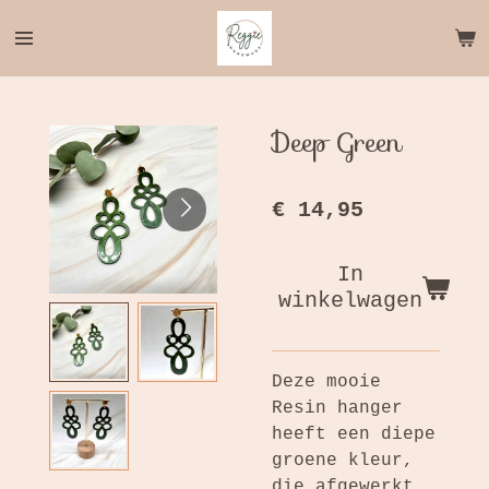
Ga
direct
naar
de
hoofdinhoud
Deep Green
€ 14,95
In
winkelwagen
Deze mooie
Resin hanger
heeft een diepe
groene kleur,
die afgewerkt