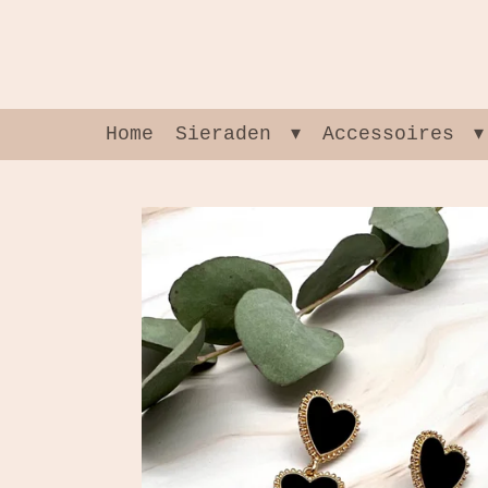
Ga
direct
naar
de
hoofdinhoud
Home
Sieraden
Accessoires