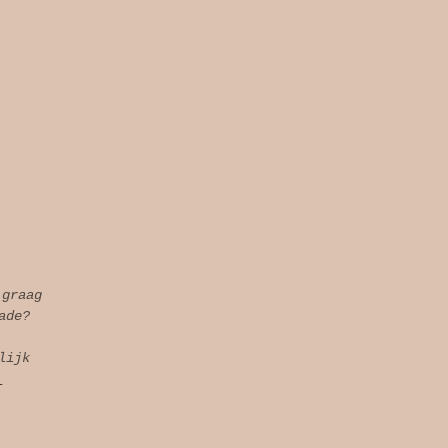
 graag
ade?
lijk
l