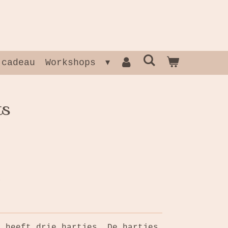
 cadeau
Workshops
ts
n heeft drie hartjes. De hartjes