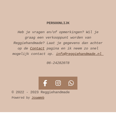
PERSOONLIJK
Heb je vragen en/of opmerkingen? Wil je
graag een verkooppunt worden van
Reggiehandmade? Laat je gegevens dan achter
op de
Contact
pagina en ik neem zo snel
mogelijk contact op.
info@reggiehandmade.nl
06-24282078
F
I
W
a
n
h
© 2022 - 2023 Reggiehandmade
c
s
a
Powered by
JouwWeb
e
t
t
b
a
s