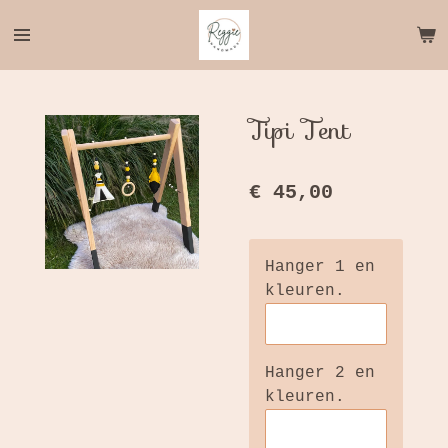
Ga
direct
naar
de
hoofdinhoud
Tipi Tent
€ 45,00
Hanger 1 en
kleuren.
Hanger 2 en
kleuren.