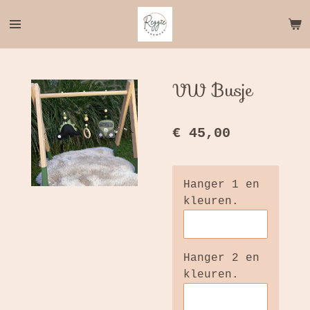
Ga
direct
naar
de
hoofdinhoud
VW Busje
€ 45,00
Hanger 1 en
kleuren.
Hanger 2 en
kleuren.