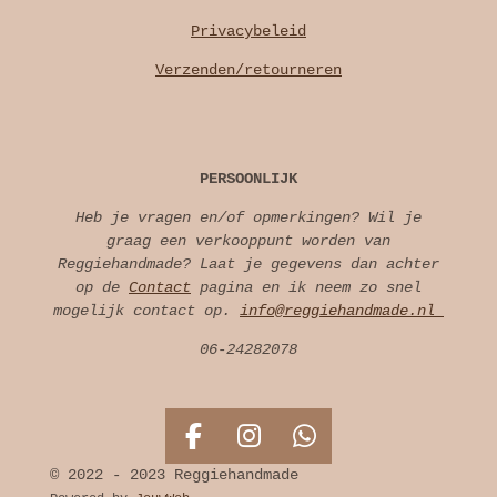
Privacybeleid
Verzenden/retourneren
PERSOONLIJK
Heb je vragen en/of opmerkingen? Wil je
graag een verkooppunt worden van
Reggiehandmade? Laat je gegevens dan achter
op de
Contact
pagina en ik neem zo snel
mogelijk contact op.
info@reggiehandmade.nl
06-24282078
F
I
W
a
n
h
© 2022 - 2023 Reggiehandmade