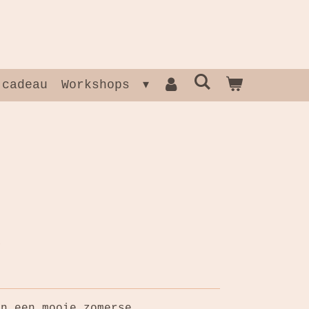
 cadeau
Workshops
en een mooie zomerse