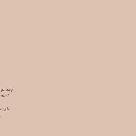
 graag
ade?
lijk
l