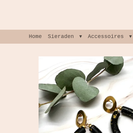
Ga
direct
naar
de
hoofdinhoud
Home
Sieraden
Accessoires