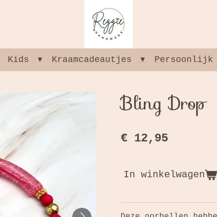
Kids
Kraamcadeautjes
Persoonlijk
Bling Drop
€ 12,95
In winkelwagen
Deze oorbellen hebb