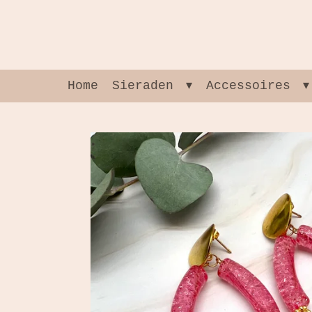
Ga
direct
naar
de
hoofdinhoud
Home
Sieraden
Accessoires