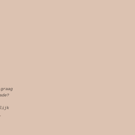
 graag
ade?
lijk
l