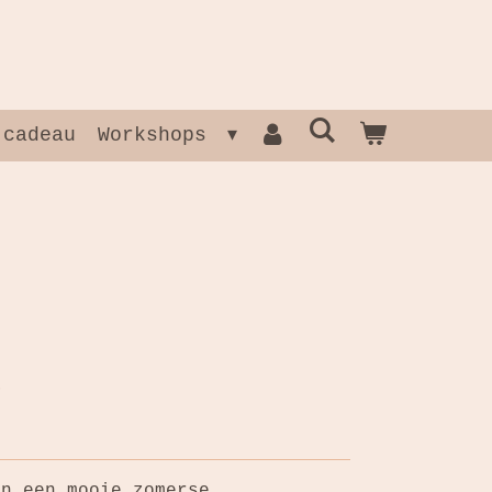
 cadeau
Workshops
en een mooie zomerse