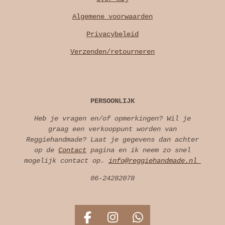
Algemene voorwaarden
Privacybeleid
Verzenden/retourneren
PERSOONLIJK
Heb je vragen en/of opmerkingen? Wil je
graag een verkooppunt worden van
Reggiehandmade? Laat je gegevens dan achter
op de
Contact
pagina en ik neem zo snel
mogelijk contact op.
info@reggiehandmade.nl
06-24282078
F
I
W