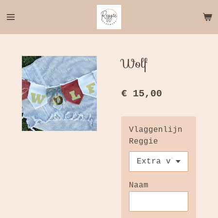
Ga
direct
naar
de
hoofdinhoud
Wolf
€ 15,00
Vlaggenlijn
Reggie
Naam